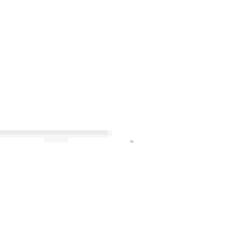
»
›
»
»
»