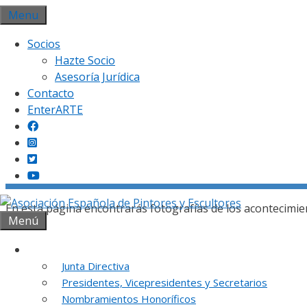
Saltar
Menu
al
Socios
contenido
Hazte Socio
Asesoría Jurídica
Contacto
EnterARTE
Gal
En esta página encontrarás fotografías de los acontecimie
Menú
Institución
Junta Directiva
Presidentes, Vicepresidentes y Secretarios
REUNION DE
Nombramientos Honoríficos