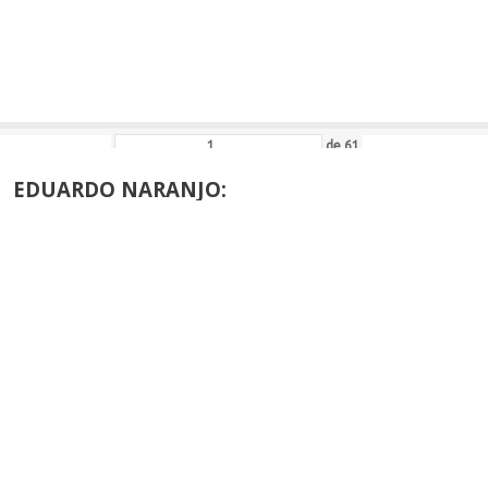
A
de
61
EDUARDO NARANJO:
ALLA DE HONOR DE LA AEPE
›
de
42
JUAN ALCALDE:
ALLA DE HONOR DE LA AEPE