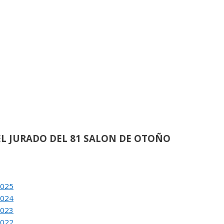
›
de
21
ACION DEL 80 SALON DE OTOÑO
›
de
62
L JURADO DEL 81 SALON DE OTOÑO
›
de
38
2025
ACION DEL 81 SALON DE OTOÑO
2024
2023
2022