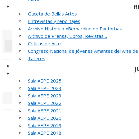
R
Noticias y publicaciones
Gaceta de Bellas Artes
52 PREMIO R
Entrevistas y reportajes
Archivo Histórico «Bernardino de Pantorba»
Archivo de Prensa, Libros, Revistas…
Críticas de Arte
Congreso Nacional de Jóvenes Amantes del Arte de
«
‹
Talleres
SELLO AEPE
J
Sala AEPE 2026
Sala AEPE 2025
MED
Sala AEPE 2024
Sala AEPE 2023
Sala AEPE 2022
«
‹
Sala AEPE 2021
Sala AEPE 2020
T
Sala AEPE 2019
MED
Sala AEPE 2018