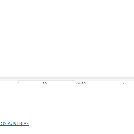
›
de
112
L JURADO DEL 82 SALON DE OTOÑO
de
86
ACION DEL 82 SALON DE OTOÑO
›
de
60
EUNION DEL JURADO DEL
EINA SOFIA DE PINTURA Y ESCULTURA
 LOS AUSTRIAS
›
de
58