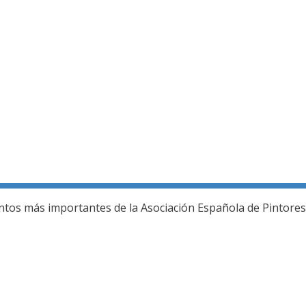
ería fotográfica
ntos más importantes de la Asociación Española de Pintores 
L JURADO DEL 80 SALON DE OTOÑO