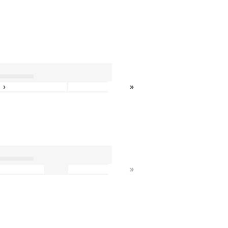
»
›
»
»