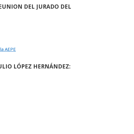
EUNION DEL JURADO DEL
EINA SOFIA DE PINTURA Y ESCULTURA
 la AEPE
de
90
ULIO LÓPEZ HERNÁNDEZ:
ALLA DE HONOR DE LA AEPE
›
de
117
OMÁS PAREDES ROMERO:
ALLA DE HONOR DE LA AEPE