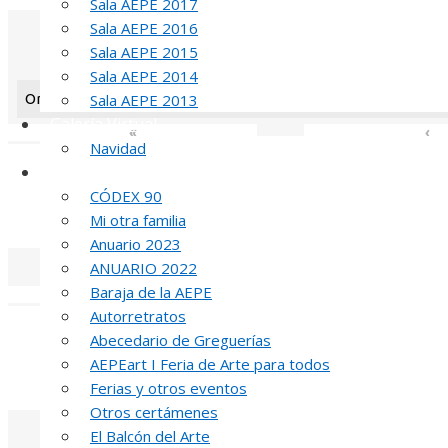
Sala AEPE 2017
Sala AEPE 2016
Sala AEPE 2015
Sala AEPE 2014
Orientation: 1
Sala AEPE 2013
Galería Virtual
«
‹
Navidad
Otros actos y actividades
CÓDEX 90
MED
Mi otra familia
Anuario 2023
ANUARIO 2022
Baraja de la AEPE
«
‹
Autorretratos
Abecedario de Greguerías
AEPEart I Feria de Arte para todos
MED
Ferias y otros eventos
Otros certámenes
El Balcón del Arte