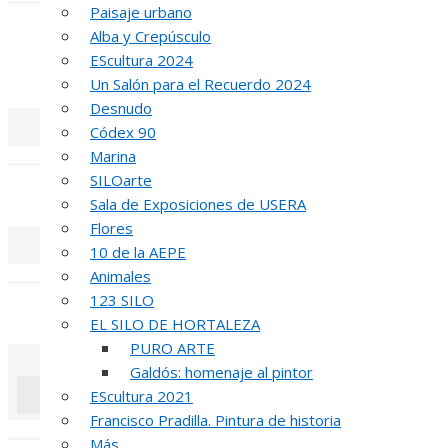
Paisaje urbano
INA
Alba y Crepúsculo
EScultura 2024
51 PREMIO R
Un Salón para el Recuerdo 2024
Desnudo
Códex 90
«
‹
Marina
SILOarte
REUNIÓN
DE
Sala de Exposiciones de USERA
Flores
10 de la AEPE
«
‹
Animales
123 SILO
INAUGUR
EL SILO DE HORTALEZA
PURO ARTE
Galdós: homenaje al pintor
EScultura 2021
Francisco Pradilla. Pintura de historia
«
‹
Más…