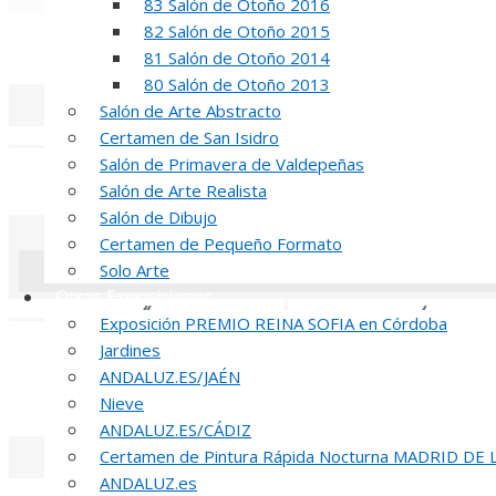
83 Salón de Otoño 2016
«
‹
82 Salón de Otoño 2015
REUNION DE
81 Salón de Otoño 2014
80 Salón de Otoño 2013
Salón de Arte Abstracto
«
‹
Certamen de San Isidro
Salón de Primavera de Valdepeñas
INAUGUR
Salón de Arte Realista
Salón de Dibujo
Certamen de Pequeño Formato
Solo Arte
Otras Exposiciones
«
‹
Exposición PREMIO REINA SOFIA en Córdoba
Jardines
R
ANDALUZ.ES/JAÉN
51 PREMIO R
Nieve
ANDALUZ.ES/CÁDIZ
Certamen de Pintura Rápida Nocturna MADRID DE
ANDALUZ.es
«
‹