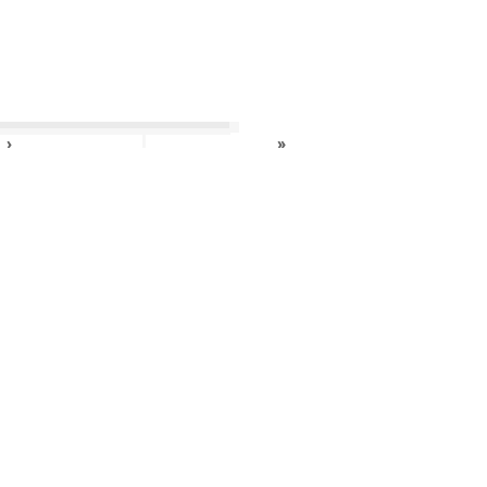
›
»
»