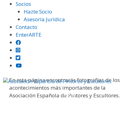
Saltar
Socios
al
Hazte Socio
contenido
Asesoría Jurídica
Contacto
EnterARTE
Galería fotográfica
En esta página encontrarás fotografías de los
acontecimientos más importantes de la
Menú
Asociación Española de Pintores y Escultores.