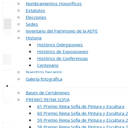
Nombramientos Honoríficos
Estatutos
Elecciones
Sedes
Inventario del Patrimonio de la AEPE
«
‹
Historia
INAUGUR
Histórico Delegaciones
Histórico de Exposiciones
Histórico de Conferencias
Centenario
«
‹
Nuestros becarios
REUNION DE
Galería fotográfica
Certámenes
Bases de Certámenes
PREMIO REINA SOFIA
«
‹
61 Premio Reina Sofía de Pintura y Escultura
INAUGUR
60 Premio Reina Sofía de Pintura y Escultura 
59 Premio Reina Sofía de Pintura y Escultura 
58 Premio Reina Sofía de Pintura y Escultura 