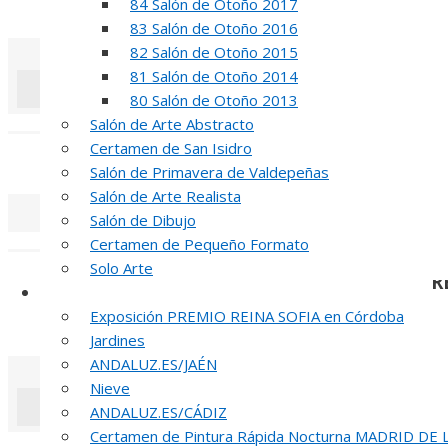
84 Salón de Otoño 2017
REUNION DE
83 Salón de Otoño 2016
82 Salón de Otoño 2015
81 Salón de Otoño 2014
80 Salón de Otoño 2013
«
‹
Salón de Arte Abstracto
Certamen de San Isidro
INAUGUR
Salón de Primavera de Valdepeñas
Salón de Arte Realista
Salón de Dibujo
«
‹
Certamen de Pequeño Formato
Solo Arte
R
Otras Exposiciones
Exposición PREMIO REINA SOFIA en Córdoba
51 PREMIO R
Jardines
ANDALUZ.ES/JAÉN
Nieve
ANDALUZ.ES/CÁDIZ
Certamen de Pintura Rápida Nocturna MADRID DE
«
‹