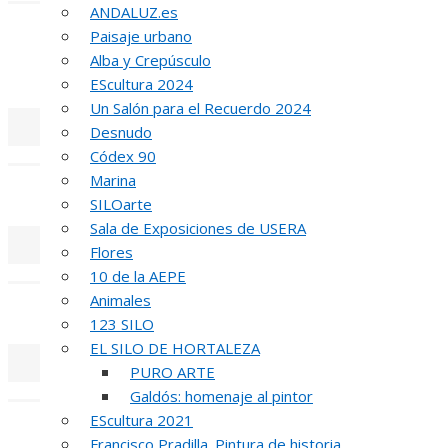
ANDALUZ.es
INA
Paisaje urbano
Alba y Crepúsculo
51 PREMIO R
EScultura 2024
Un Salón para el Recuerdo 2024
Desnudo
«
‹
Códex 90
Marina
REUNIÓN
DE
SILOarte
Sala de Exposiciones de USERA
Flores
«
‹
10 de la AEPE
Animales
INAUGUR
123 SILO
EL SILO DE HORTALEZA
PURO ARTE
«
‹
Galdós: homenaje al pintor
EScultura 2021
R
Francisco Pradilla. Pintura de historia