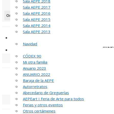
Sala AEPE 2018
Sala AEPE 2017
Sala AEPE 2016
Orientation: 1
Sala AEPE 2015
«
‹
Sala AEPE 2014
Sala AEPE 2013
Galería Virtual
Navidad
MED
Otros actos y actividades
CÓDEX 90
Mi otra familia
«
‹
Anuario 2023
ANUARIO 2022
Baraja de la AEPE
MED
Autorretratos
Abecedario de Greguerías
AEPEart I Feria de Arte para todos
Ferias y otros eventos
«
‹
Otros certámenes