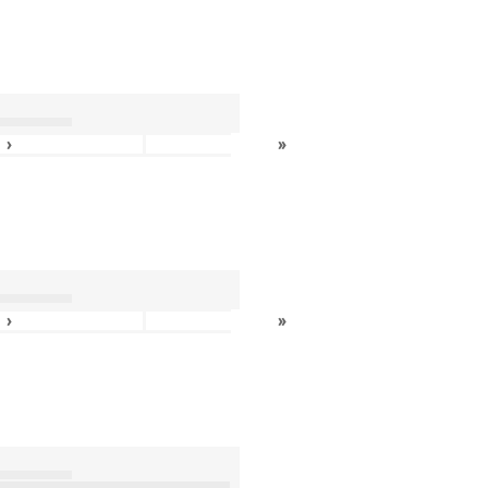
›
»
›
»