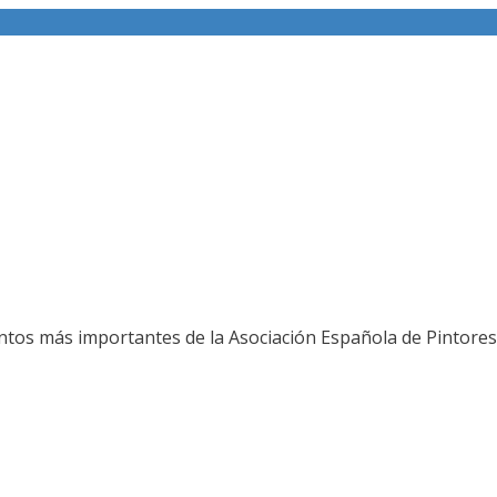
ería fotográfica
ntos más importantes de la Asociación Española de Pintores 
L JURADO DEL 80 SALON DE OTOÑO