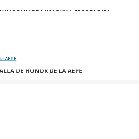
EINA SOFIA DE PINTURA Y ESCULTURA
de
90
ULIO LÓPEZ HERNÁNDEZ:
 la AEPE
ALLA DE HONOR DE LA AEPE
de
117
OMÁS PAREDES ROMERO:
ALLA DE HONOR DE LA AEPE
A