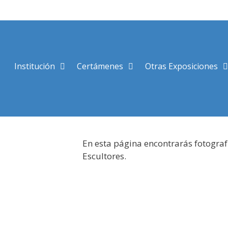
Saltar
al
contenido
Institución
Certámenes
Otras Exposiciones
En esta página encontrarás fotograf
Escultores.