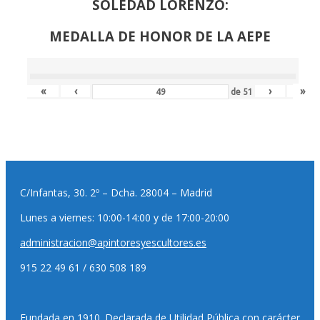
SOLEDAD LORENZO:
MEDALLA DE HONOR DE LA AEPE
«
‹
›
»
de
51
C/Infantas, 30. 2º – Dcha. 28004 – Madrid
Lunes a viernes: 10:00-14:00 y de 17:00-20:00
administracion@apintoresyescultores.es
915 22 49 61 / 630 508 189
Fundada en 1910. Declarada de Utilidad Pública con carácter