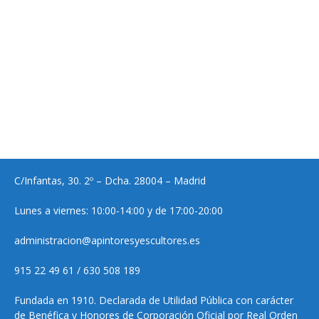
C/Infantas, 30. 2º – Dcha. 28004 – Madrid
Lunes a viernes: 10:00-14:00 y de 17:00-20:00
administracion@apintoresyescultores.es
915 22 49 61 / 630 508 189
Fundada en 1910. Declarada de Utilidad Pública con carácter
de Benéfica y Honores de Corporación Oficial por Real Orden