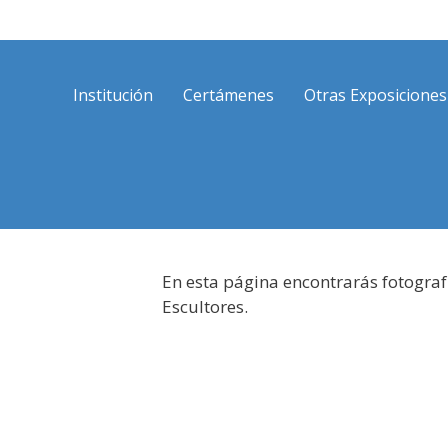
Saltar
al
contenido
Institución
Certámenes
Otras Exposiciones
En esta página encontrarás fotograf
Escultores.