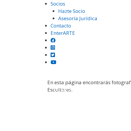
Saltar
Socios
al
Hazte Socio
contenido
Asesoría Jurídica
Contacto
EnterARTE
En esta página encontrarás fotograf
Institución
Certámenes
Otras Exposiciones
Escultores.