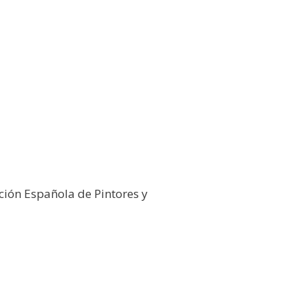
ción Española de Pintores y
26
Galería Virtual
Otros actos y actividades