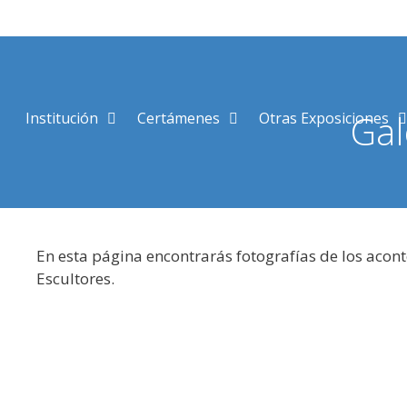
Saltar
al
contenido
Gal
Institución
Certámenes
Otras Exposiciones
En esta página encontrarás fotografías de los acon
Escultores.