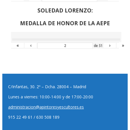
SOLEDAD LORENZO:
MEDALLA DE HONOR DE LA AEPE
«
‹
›
»
de
51
C/Infantas, 30. 2º – Dcha. 28004 – Madrid
Lunes a viernes: 10:00-14:00 y de 17:00-20:00
administracion@apintoresyescultores.es
915 22 49 61 / 630 508 189