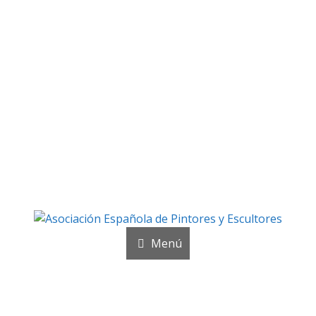
Galería fotográfica
ías de los acontecimientos más importantes de la Asocia
Menú
Noticias y publicaciones
SELLO AEPE
Sala AEPE 2