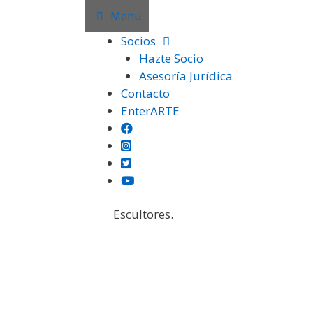
Saltar
Menu
al
Socios
contenido
Hazte Socio
Asesoría Jurídica
Contacto
EnterARTE
En esta página encontrarás fotograf
Escultores.
Institución
Certámenes
Otras Exposiciones