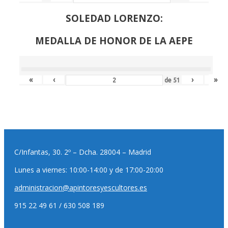
SOLEDAD LORENZO:
MEDALLA DE HONOR DE LA AEPE
«
‹
›
»
de
51
C/Infantas, 30. 2º – Dcha. 28004 – Madrid
Lunes a viernes: 10:00-14:00 y de 17:00-20:00
administracion@apintoresyescultores.es
915 22 49 61 / 630 508 189