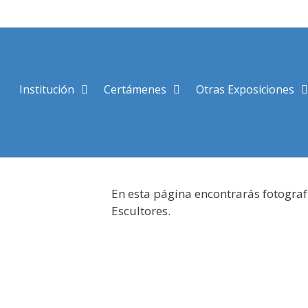
Saltar
al
contenido
Institución
Certámenes
Otras Exposiciones
En esta página encontrarás fotograf
Escultores.