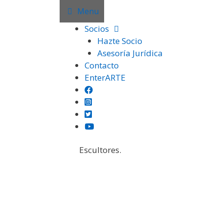
Saltar
Menu
al
Socios
contenido
Hazte Socio
Asesoría Jurídica
Contacto
EnterARTE
En esta página encontrarás fotograf
Escultores.
Institución
Certámenes
Otras Exposiciones