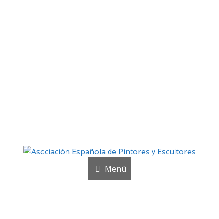
Galería fotográfica
ías de los acontecimientos más importantes de la Asocia
Menú
Noticias y publicaciones
SELLO AEPE
Sala AEPE 2