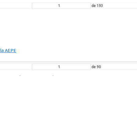
de
193
EUNION DEL JURADO DEL
EINA SOFIA DE PINTURA Y ESCULTURA
 la AEPE
de
90
ULIO LÓPEZ HERNÁNDEZ:
ALLA DE HONOR DE LA AEPE
de
117
OMÁS PAREDES ROMERO: