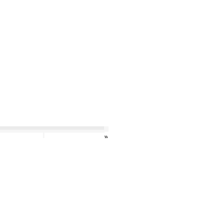
›
»
›
»
»