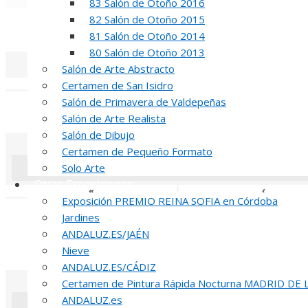
83 Salón de Otoño 2016
«
‹
82 Salón de Otoño 2015
REUNION DE
81 Salón de Otoño 2014
80 Salón de Otoño 2013
Salón de Arte Abstracto
«
‹
Certamen de San Isidro
Salón de Primavera de Valdepeñas
INAUGUR
Salón de Arte Realista
Salón de Dibujo
Certamen de Pequeño Formato
Solo Arte
Otras Exposiciones
«
‹
Exposición PREMIO REINA SOFIA en Córdoba
R
Jardines
ANDALUZ.ES/JAÉN
51 PREMIO R
Nieve
ANDALUZ.ES/CÁDIZ
Certamen de Pintura Rápida Nocturna MADRID DE
ANDALUZ.es