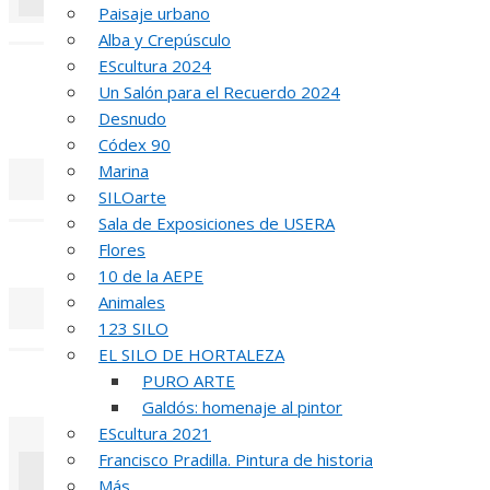
Paisaje urbano
«
‹
Alba y Crepúsculo
EScultura 2024
INA
Un Salón para el Recuerdo 2024
Desnudo
51 PREMIO R
Códex 90
Marina
SILOarte
«
‹
Sala de Exposiciones de USERA
Flores
REUNIÓN
DE
10 de la AEPE
Animales
123 SILO
«
‹
EL SILO DE HORTALEZA
INAUGUR
PURO ARTE
Galdós: homenaje al pintor
EScultura 2021
Francisco Pradilla. Pintura de historia
Más…