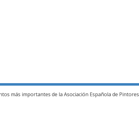
ería fotográfica
ntos más importantes de la Asociación Española de Pintores 
L JURADO DEL 80 SALON DE OTOÑO