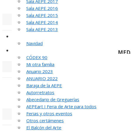
Sala AEPE 2017
MED
Sala AEPE 2016
Sala AEPE 2015
Sala AEPE 2014
«
‹
Sala AEPE 2013
Galería Virtual
Navidad
Otros actos y actividades
MED
CÓDEX 90
Mi otra familia
Anuario 2023
«
‹
ANUARIO 2022
Baraja de la AEPE
Autorretratos
MED
Abecedario de Greguerías
AEPEart I Feria de Arte para todos
Ferias y otros eventos
Otros certámenes
«
‹
El Balcón del Arte