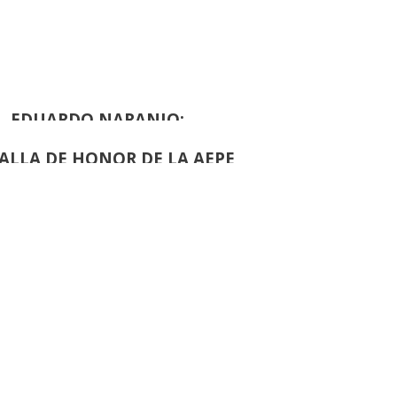
ALLA DE HONOR DE LA AEPE
›
de
61
EDUARDO NARANJO:
ALLA DE HONOR DE LA AEPE
›
de
42
JUAN ALCALDE:
ALLA DE HONOR DE LA AEPE
de
53