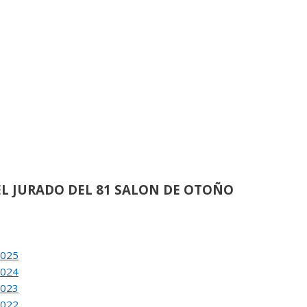
de
21
ACION DEL 80 SALON DE OTOÑO
de
62
L JURADO DEL 81 SALON DE OTOÑO
de
38
2025
ACION DEL 81 SALON DE OTOÑO
2024
2023
2022