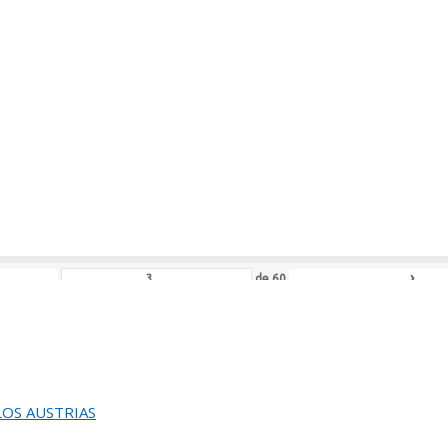
de
112
L JURADO DEL 82 SALON DE OTOÑO
de
86
ACION DEL 82 SALON DE OTOÑO
›
de
60
EUNION DEL JURADO DEL
EINA SOFIA DE PINTURA Y ESCULTURA
 LOS AUSTRIAS