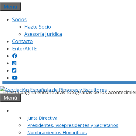
Saltar
Menu
al
Socios
contenido
Hazte Socio
Asesoría Jurídica
Contacto
EnterARTE
Gal
En esta página encontrarás fotografías de los acontecimie
Menú
Institución
Junta Directiva
Presidentes, Vicepresidentes y Secretarios
REUNION DE
Nombramientos Honoríficos