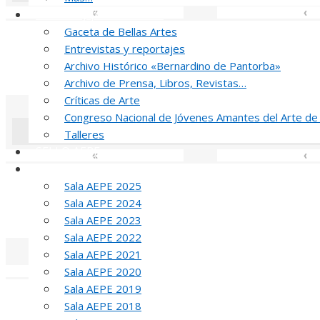
«
‹
Noticias y publicaciones
Gaceta de Bellas Artes
R
Entrevistas y reportajes
Archivo Histórico «Bernardino de Pantorba»
52 PREMIO R
Archivo de Prensa, Libros, Revistas…
Críticas de Arte
Congreso Nacional de Jóvenes Amantes del Arte de
Talleres
SELLO AEPE
«
‹
Sala AEPE 2026
J
Sala AEPE 2025
Sala AEPE 2024
MED
Sala AEPE 2023
Sala AEPE 2022
Sala AEPE 2021
Sala AEPE 2020
«
‹
Sala AEPE 2019
T
Sala AEPE 2018