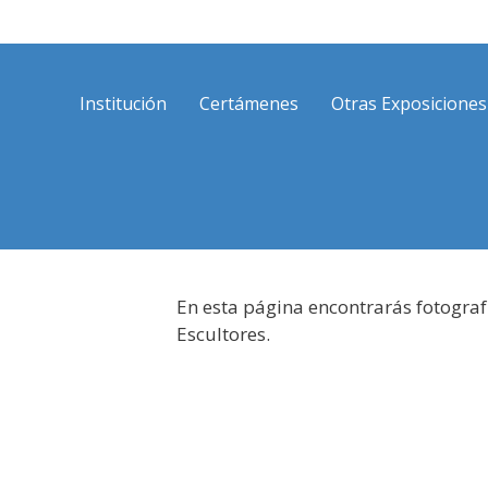
Saltar
al
contenido
Institución
Certámenes
Otras Exposiciones
En esta página encontrarás fotograf
Escultores.