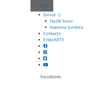
Saltar
Menu
al
Socios
contenido
Hazte Socio
Asesoría Jurídica
Contacto
EnterARTE
En esta página encontrarás fotograf
Escultores.
Institución
Certámenes
Otras Exposiciones