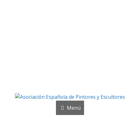
Galería fotográfica
ías de los acontecimientos más importantes de la Asocia
Menú
Noticias y publicaciones
SELLO AEPE
Sala AEPE 2