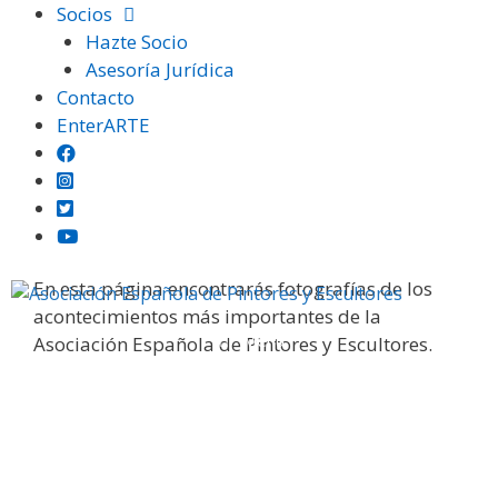
Saltar
Socios
al
Hazte Socio
contenido
Asesoría Jurídica
Contacto
EnterARTE
Galería fotográfica
En esta página encontrarás fotografías de los
acontecimientos más importantes de la
Menú
Asociación Española de Pintores y Escultores.