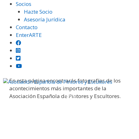
Saltar
Socios
al
Hazte Socio
contenido
Asesoría Jurídica
Contacto
EnterARTE
Galería fotográfica
En esta página encontrarás fotografías de los
acontecimientos más importantes de la
Menú
Asociación Española de Pintores y Escultores.