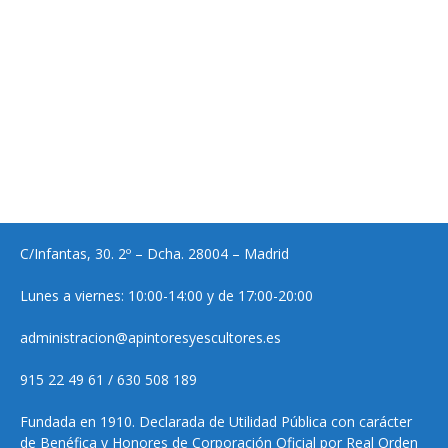
C/Infantas, 30. 2º – Dcha. 28004 – Madrid
Lunes a viernes: 10:00-14:00 y de 17:00-20:00
administracion@apintoresyescultores.es
915 22 49 61 / 630 508 189
Fundada en 1910. Declarada de Utilidad Pública con carácter
de Benéfica y Honores de Corporación Oficial por Real Orden