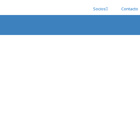
Socios
Contacto
Galería fotográfica
los acontecimientos más importantes de la Asociación Españo
REUNION DEL JURADO DEL 80 SALON DE OTOÑ