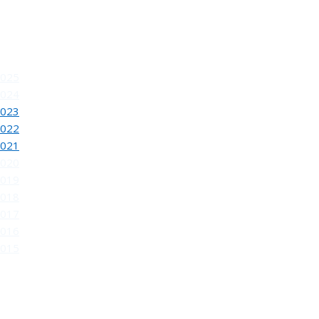
2025
2024
2023
2022
INAUGURACION DEL 80 SALON DE OTOÑO
2021
2020
2019
2018
2017
2016
2015
REUNION DEL JURADO DEL 81 SALON DE OTOÑ