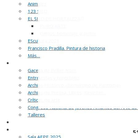
Animales
123 SILO
EL SILO DE HORTALEZA
PURO ARTE
Galdós: homenaje al pintor
EScultura 2021
Francisco Pradilla. Pintura de historia
Más…
Noticias y publicaciones
Gaceta de Bellas Artes
Entrevistas y reportajes
Archivo Histórico «Bernardino de Pantorba»
Archivo de Prensa, Libros, Revistas…
Críticas de Arte
Congreso Nacional de Jóvenes Amantes del Arte de
Talleres
SELLO AEPE
Sala AEPE 2026
5
Sala AEPE 2025