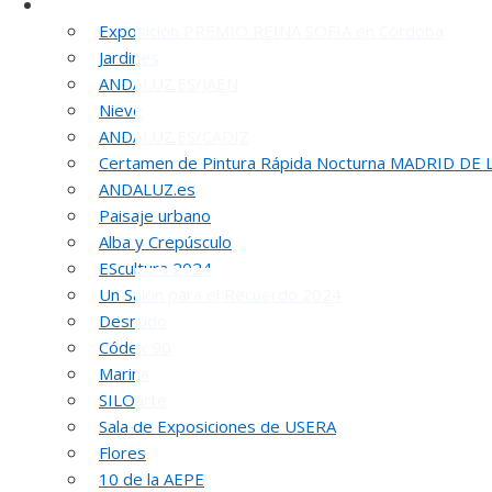
Otras Exposiciones
Exposición PREMIO REINA SOFIA en Córdoba
Jardines
ANDALUZ.ES/JAÉN
Nieve
ANDALUZ.ES/CÁDIZ
Certamen de Pintura Rápida Nocturna MADRID DE
ANDALUZ.es
Paisaje urbano
5
Alba y Crepúsculo
EScultura 2024
Un Salón para el Recuerdo 2024
Desnudo
Códex 90
Marina
SILOarte
Sala de Exposiciones de USERA
Flores
10 de la AEPE