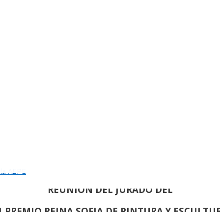
INAUGURACION DEL 82 SALON DE OTOÑO
 la AEPE
REUNION DEL JURADO DEL
1 PREMIO REINA SOFIA DE PINTURA Y ESCULTU