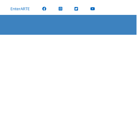
EnterARTE
la de Pintores y Escultores.
O