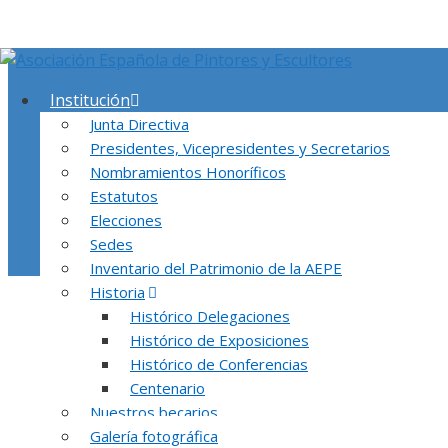
Saltar
al
contenido
Institución
Junta Directiva
Presidentes, Vicepresidentes y Secretarios
Nombramientos Honoríficos
Estatutos
Elecciones
Sedes
Inventario del Patrimonio de la AEPE
Historia
En esta página encontrarás fotografías de 
Histórico Delegaciones
Histórico de Exposiciones
Histórico de Conferencias
Centenario
Nuestros becarios
Galería fotográfica