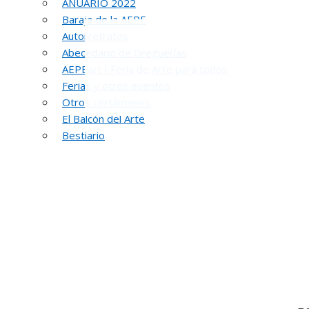
ANUARIO 2022
Baraja de la AEPE
Autorretratos
Abecedario de Greguerías
AEPEart I Feria de Arte para todos
Ferias y otros eventos
Otros certámenes
El Balcón del Arte
Bestiario