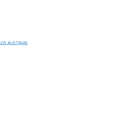
 LOS AUSTRIAS
INAUGURACION Y ENTREGA DEL
0 PREMIO REINA SOFIA DE PINTURA Y ESCULTU
REUNION DEL JURADO DEL 82 SALON DE OTOÑ