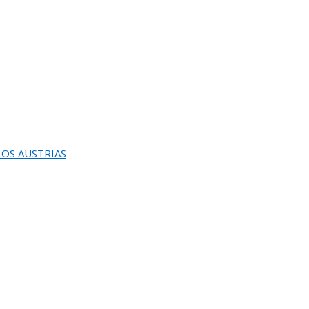
INAUGURACION Y ENTREGA DEL
0 PREMIO REINA SOFIA DE PINTURA Y ESCULTU
 LOS AUSTRIAS
REUNION DEL JURADO DEL 82 SALON DE OTOÑ