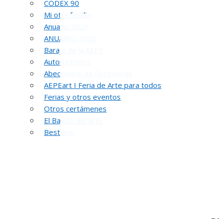
CÓDEX 90
Mi otra familia
Anuario 2023
ANUARIO 2022
Baraja de la AEPE
Autorretratos
Abecedario de Greguerías
AEPEart I Feria de Arte para todos
Ferias y otros eventos
Otros certámenes
El Balcón del Arte
Bestiario