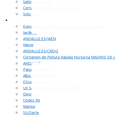
Salón de Dibujo
Certamen de Pequeño Formato
Solo Arte
Otras Exposiciones
Exposición PREMIO REINA SOFIA en Córdoba
Jardines
ANDALUZ.ES/JAÉN
Nieve
ANDALUZ.ES/CÁDIZ
5
Certamen de Pintura Rápida Nocturna MADRID DE
ANDALUZ.es
Paisaje urbano
Alba y Crepúsculo
EScultura 2024
Un Salón para el Recuerdo 2024
Desnudo
Códex 90
Marina
SILOarte