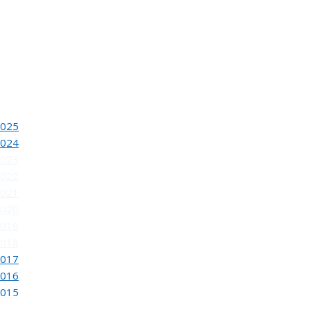
2025
INAUGURACION DEL 80 SALON DE OTOÑO
2024
2023
2022
2021
2020
2019
2018
2017
REUNION DEL JURADO DEL 81 SALON DE OTOÑ
2016
2015