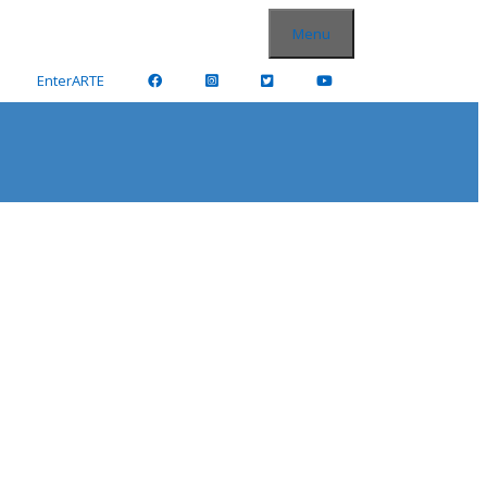
Menu
EnterARTE
la de Pintores y Escultores.
O