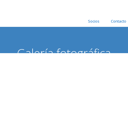
Socios
Contacto
Galería fotográfica
los acontecimientos más importantes de la Asociación Españo
REUNION DEL JURADO DEL 80 SALON DE OTOÑ