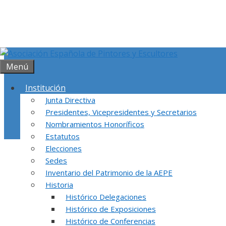
Saltar
al
contenido
Menú
Institución
Junta Directiva
Presidentes, Vicepresidentes y Secretarios
Nombramientos Honoríficos
Estatutos
Elecciones
En esta página encontrarás fotografías de 
Sedes
Inventario del Patrimonio de la AEPE
Historia
Histórico Delegaciones
Histórico de Exposiciones
Histórico de Conferencias