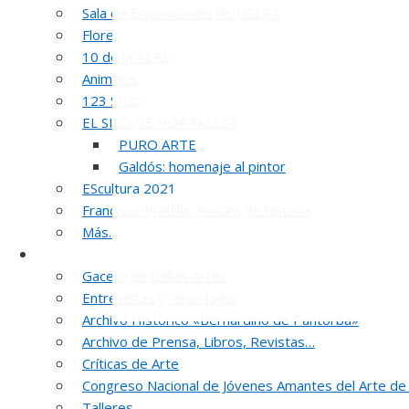
Sala de Exposiciones de USERA
Flores
10 de la AEPE
Animales
123 SILO
EL SILO DE HORTALEZA
PURO ARTE
Galdós: homenaje al pintor
EScultura 2021
Francisco Pradilla. Pintura de historia
Más…
Noticias y publicaciones
Gaceta de Bellas Artes
Entrevistas y reportajes
Archivo Histórico «Bernardino de Pantorba»
Archivo de Prensa, Libros, Revistas…
Críticas de Arte
Congreso Nacional de Jóvenes Amantes del Arte de
5
Talleres