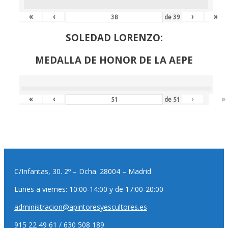
«
‹
›
»
de
39
SOLEDAD LORENZO:
MEDALLA DE HONOR DE LA AEPE
«
‹
›
»
de
51
C/Infantas, 30. 2º – Dcha. 28004 – Madrid
Lunes a viernes: 10:00-14:00 y de 17:00-20:00
administracion@apintoresyescultores.es
915 22 49 61 / 630 508 189