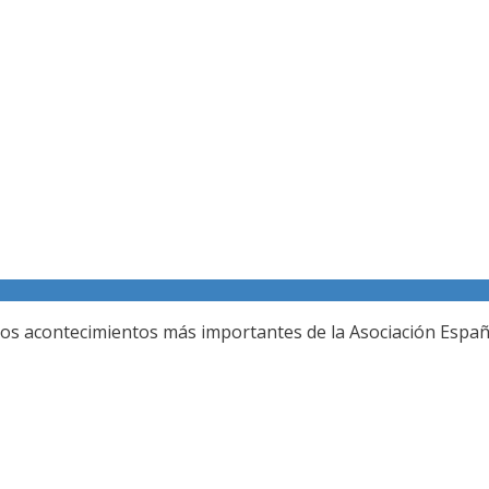
Galería fotográfica
los acontecimientos más importantes de la Asociación Españo
REUNION DEL JURADO DEL 80 SALON DE OTOÑ