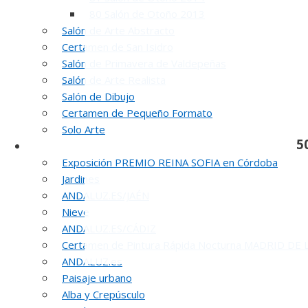
80 Salón de Otoño 2013
Salón de Arte Abstracto
Certamen de San Isidro
Salón de Primavera de Valdepeñas
Salón de Arte Realista
Salón de Dibujo
Certamen de Pequeño Formato
Solo Arte
5
Otras Exposiciones
Exposición PREMIO REINA SOFIA en Córdoba
Jardines
ANDALUZ.ES/JAÉN
Nieve
ANDALUZ.ES/CÁDIZ
Certamen de Pintura Rápida Nocturna MADRID DE
ANDALUZ.es
Paisaje urbano
Alba y Crepúsculo