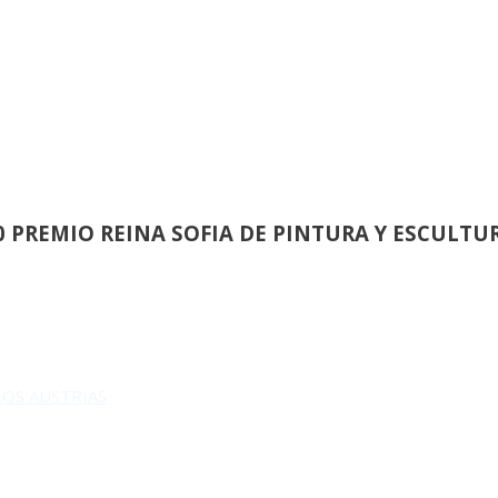
INAUGURACION Y ENTREGA DEL
0 PREMIO REINA SOFIA DE PINTURA Y ESCULTU
 LOS AUSTRIAS
REUNION DEL JURADO DEL 82 SALON DE OTOÑ