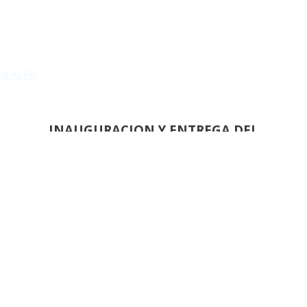
 la AEPE
INAUGURACION Y ENTREGA DEL
1 PREMIO REINA SOFIA DE PINTURA Y ESCULTU
REUNIÓN
DEL JURADO DEL 83 SALON DE OTOÑ