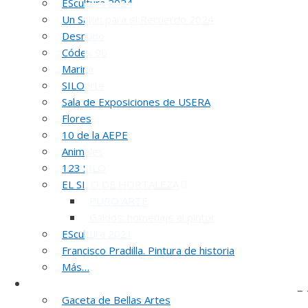
EScultura 2024
Un Salón para el Recuerdo 2024
Desnudo
Códex 90
Marina
SILOarte
Sala de Exposiciones de USERA
Flores
10 de la AEPE
Animales
123 SILO
EL SILO DE HORTALEZA
PURO ARTE
Galdós: homenaje al pintor
EScultura 2021
Francisco Pradilla. Pintura de historia
Más…
Noticias y publicaciones
5
Gaceta de Bellas Artes