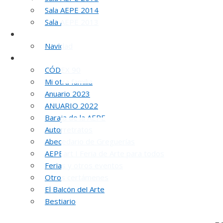
Sala AEPE 2014
Sala AEPE 2013
Galería Virtual
Navidad
Otros actos y actividades
CÓDEX 90
Mi otra familia
Anuario 2023
ANUARIO 2022
Baraja de la AEPE
Autorretratos
Abecedario de Greguerías
AEPEart I Feria de Arte para todos
Ferias y otros eventos
Otros certámenes
El Balcón del Arte
Bestiario