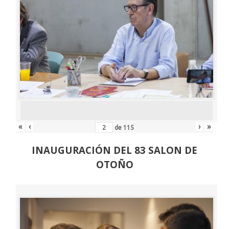
«
‹
›
»
de
115
INAUGURACIÓN DEL 83 SALON DE
OTOÑO