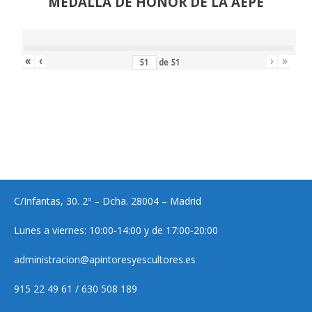
MEDALLA DE HONOR DE LA AEPE
«
‹
›
»
de
51
C/Infantas, 30. 2º – Dcha. 28004 – Madrid
Lunes a viernes: 10:00-14:00 y de 17:00-20:00
administracion@apintoresyescultores.es
915 22 49 61 / 630 508 189