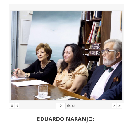
«
‹
›
»
de
61
EDUARDO NARANJO: