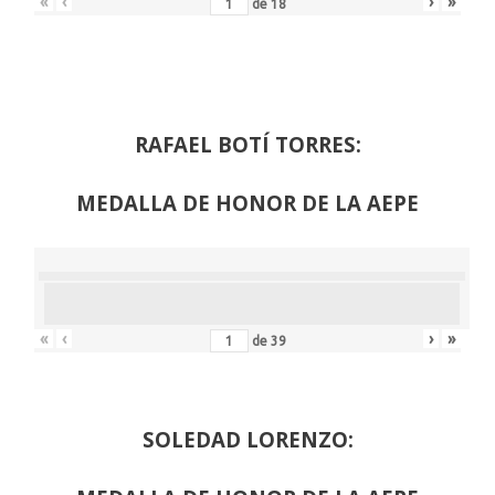
«
‹
›
»
de
18
RAFAEL BOTÍ TORRES:
MEDALLA DE HONOR DE LA AEPE
«
‹
›
»
de
39
SOLEDAD LORENZO: