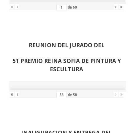
«
‹
›
»
de
60
REUNION DEL JURADO DEL
51 PREMIO REINA SOFIA DE PINTURA Y
ESCULTURA
«
‹
›
»
de
58
INAUGURACION Y ENTREGA DEL