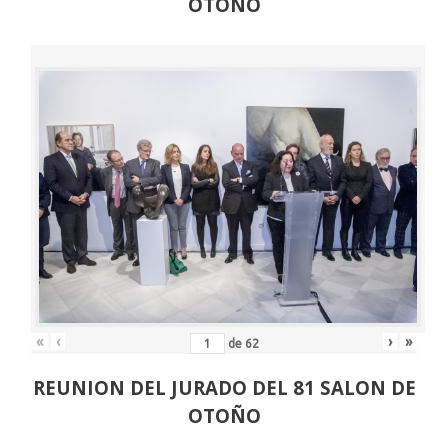
OTOÑO
«
‹
›
»
de
62
REUNION DEL JURADO DEL 81 SALON DE
OTOÑO