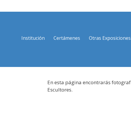
Saltar
al
contenido
Institución
Certámenes
Otras Exposiciones
En esta página encontrarás fotograf
Escultores.