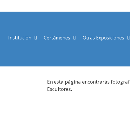
Saltar
al
contenido
Institución
Certámenes
Otras Exposiciones
En esta página encontrarás fotograf
Escultores.