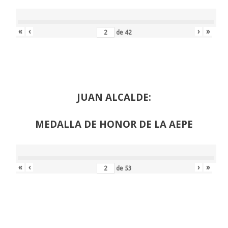
«
‹
›
»
de
42
JUAN ALCALDE:
MEDALLA DE HONOR DE LA AEPE
«
‹
›
»
de
53