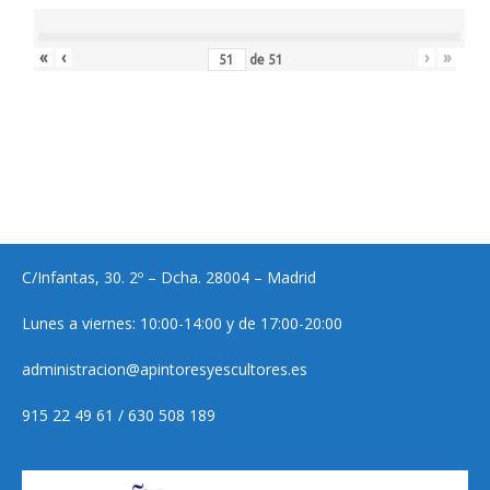
«
‹
›
»
de
51
C/Infantas, 30. 2º – Dcha. 28004 – Madrid
Lunes a viernes: 10:00-14:00 y de 17:00-20:00
administracion@apintoresyescultores.es
915 22 49 61 / 630 508 189