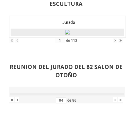
ESCULTURA
Jurado
«
‹
›
»
de
112
REUNION DEL JURADO DEL 82 SALON DE
OTOÑO
«
‹
›
»
de
86