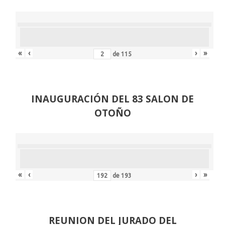
«
‹
›
»
de
115
INAUGURACIÓN DEL 83 SALON DE
OTOÑO
«
‹
›
»
de
193
REUNION DEL JURADO DEL