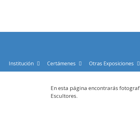
Saltar
al
contenido
Institución
Certámenes
Otras Exposiciones
En esta página encontrarás fotograf
Escultores.