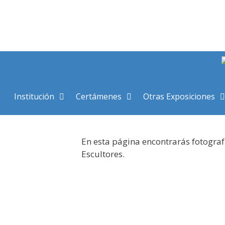
Saltar
al
contenido
Institución
Certámenes
Otras Exposiciones
En esta página encontrarás fotograf
Escultores.