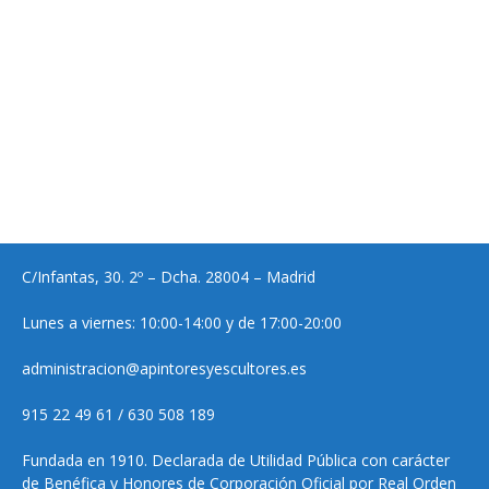
C/Infantas, 30. 2º – Dcha. 28004 – Madrid
Lunes a viernes: 10:00-14:00 y de 17:00-20:00
administracion@apintoresyescultores.es
915 22 49 61 / 630 508 189
Fundada en 1910. Declarada de Utilidad Pública con carácter
de Benéfica y Honores de Corporación Oficial por Real Orden