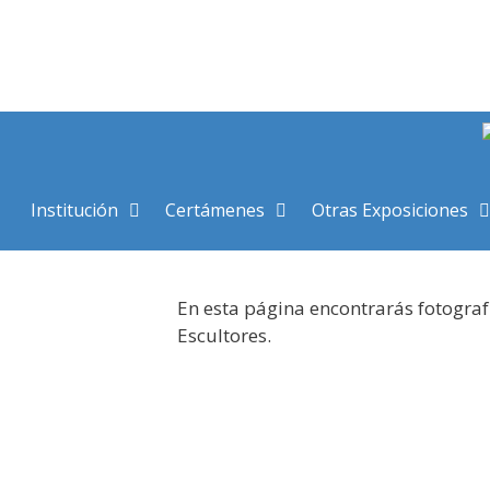
Saltar
al
contenido
Institución
Certámenes
Otras Exposiciones
En esta página encontrarás fotograf
Escultores.