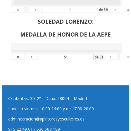
«
‹
›
»
de
39
SOLEDAD LORENZO:
MEDALLA DE HONOR DE LA AEPE
«
‹
›
»
de
51
C/Infantas, 30. 2º – Dcha. 28004 – Madrid
Lunes a viernes: 10:00-14:00 y de 17:00-20:00
administracion@apintoresyescultores.es
915 22 49 61 / 630 508 189