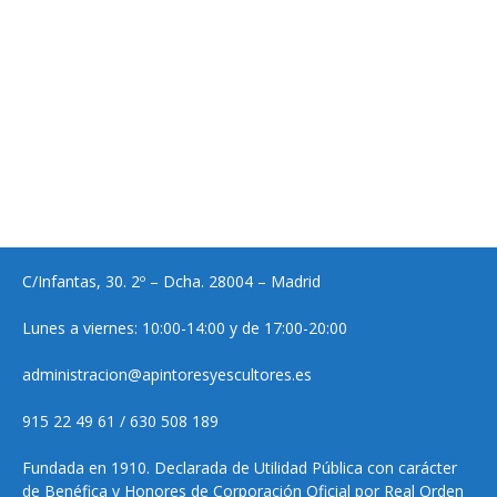
C/Infantas, 30. 2º – Dcha. 28004 – Madrid
Lunes a viernes: 10:00-14:00 y de 17:00-20:00
administracion@apintoresyescultores.es
915 22 49 61 / 630 508 189
Fundada en 1910. Declarada de Utilidad Pública con carácter
de Benéfica y Honores de Corporación Oficial por Real Orden