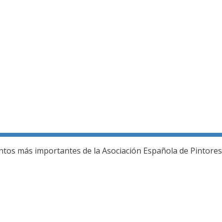
ería fotográfica
ntos más importantes de la Asociación Española de Pintores 
L JURADO DEL 80 SALON DE OTOÑO