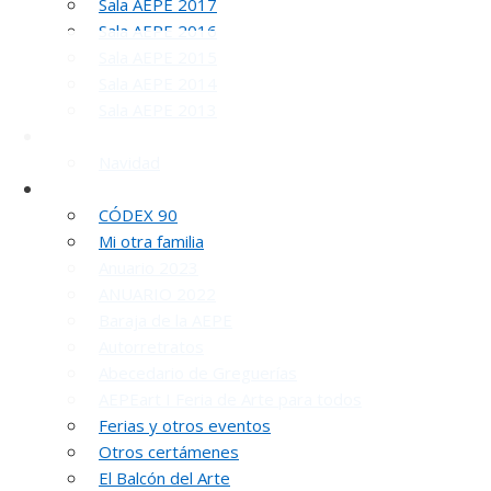
Sala AEPE 2017
Sala AEPE 2016
Sala AEPE 2015
Sala AEPE 2014
Sala AEPE 2013
Galería Virtual
Navidad
Otros actos y actividades
CÓDEX 90
INAUGUR
Mi otra familia
Anuario 2023
ANUARIO 2022
Baraja de la AEPE
Autorretratos
Abecedario de Greguerías
AEPEart I Feria de Arte para todos
Ferias y otros eventos
R
Otros certámenes
El Balcón del Arte