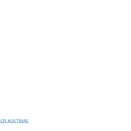
UGURACION Y ENTREGA DEL
EINA SOFIA DE PINTURA Y ESCULTURA
 LOS AUSTRIAS
L JURADO DEL 82 SALON DE OTOÑO