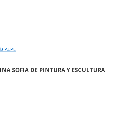
 la AEPE
UGURACION Y ENTREGA DEL
EINA SOFIA DE PINTURA Y ESCULTURA
L JURADO DEL 83 SALON DE OTOÑO