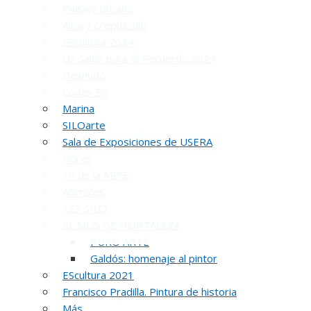
Paisaje urbano
Alba y Crepúsculo
EScultura 2024
Un Salón para el Recuerdo 2024
Desnudo
Códex 90
Marina
INAUGUR
SILOarte
Sala de Exposiciones de USERA
Flores
10 de la AEPE
Animales
123 SILO
EL SILO DE HORTALEZA
PURO ARTE
Galdós: homenaje al pintor
R
EScultura 2021
Francisco Pradilla. Pintura de historia
51 PREMIO R
Más…