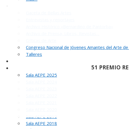
Noticias y publicaciones
Gaceta de Bellas Artes
Entrevistas y reportajes
Archivo Histórico «Bernardino de Pantorba»
Archivo de Prensa, Libros, Revistas…
Críticas de Arte
Congreso Nacional de Jóvenes Amantes del Arte de
INA
Talleres
SELLO AEPE
51 PREMIO R
Sala AEPE 2026
Sala AEPE 2025
Sala AEPE 2024
Sala AEPE 2023
Sala AEPE 2022
Sala AEPE 2021
Sala AEPE 2020
Sala AEPE 2019
Sala AEPE 2018
REUNIÓN
DE