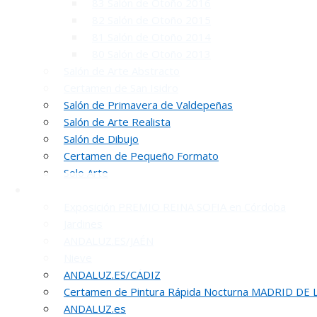
83 Salón de Otoño 2016
82 Salón de Otoño 2015
81 Salón de Otoño 2014
80 Salón de Otoño 2013
Salón de Arte Abstracto
Certamen de San Isidro
Salón de Primavera de Valdepeñas
INA
Salón de Arte Realista
Salón de Dibujo
50 PREMIO R
Certamen de Pequeño Formato
Solo Arte
Otras Exposiciones
Exposición PREMIO REINA SOFIA en Córdoba
Jardines
ANDALUZ.ES/JAÉN
Nieve
ANDALUZ.ES/CÁDIZ
Certamen de Pintura Rápida Nocturna MADRID DE
REUNION DE
ANDALUZ.es