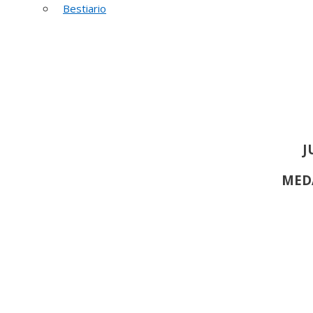
52 PREMIO R
Bestiario
J
MED