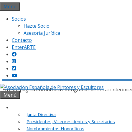
Saltar
Menu
al
Socios
contenido
Hazte Socio
Asesoría Jurídica
Contacto
EnterARTE
Gal
En esta página encontrarás fotografías de los acontecimie
Menú
Institución
Junta Directiva
Presidentes, Vicepresidentes y Secretarios
REUNION DE
Nombramientos Honoríficos