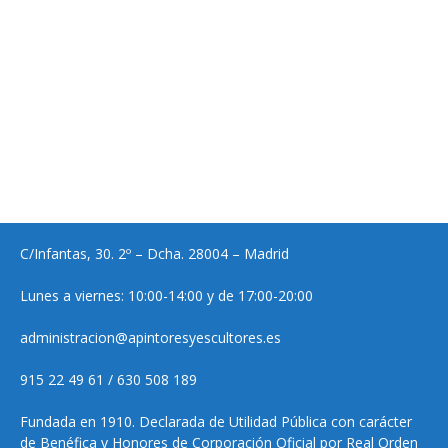
C/Infantas, 30. 2º – Dcha. 28004 – Madrid
Lunes a viernes: 10:00-14:00 y de 17:00-20:00
administracion@apintoresyescultores.es
915 22 49 61 / 630 508 189
Fundada en 1910. Declarada de Utilidad Pública con carácter
de Benéfica y Honores de Corporación Oficial por Real Orden