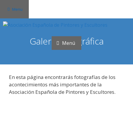
Saltar
Menu
al
contenido
Galería fotográfica
Menú
En esta página encontrarás fotografías de los
acontecimientos más importantes de la
Asociación Española de Pintores y Escultores.