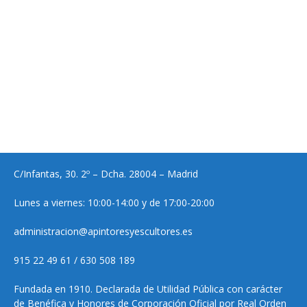
C/Infantas, 30. 2º – Dcha. 28004 – Madrid
Lunes a viernes: 10:00-14:00 y de 17:00-20:00
administracion@apintoresyescultores.es
915 22 49 61 / 630 508 189
Fundada en 1910. Declarada de Utilidad Pública con carácter
de Benéfica y Honores de Corporación Oficial por Real Orden