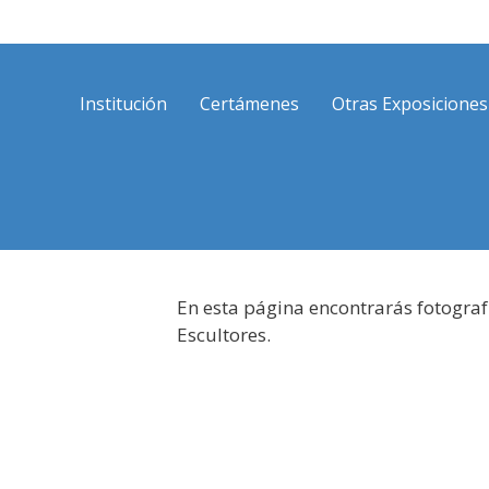
Saltar
al
contenido
Institución
Certámenes
Otras Exposiciones
En esta página encontrarás fotograf
Escultores.