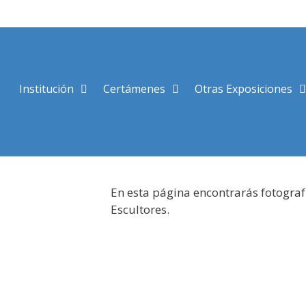
Saltar
al
contenido
Institución
Certámenes
Otras Exposiciones
En esta página encontrarás fotograf
Escultores.