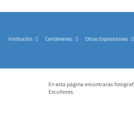
Saltar
al
contenido
Institución
Certámenes
Otras Exposiciones
En esta página encontrarás fotograf
Escultores.