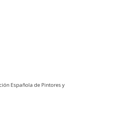
ción Española de Pintores y
026
Galería Virtual
Otros actos y actividades