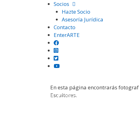
Saltar
Socios
al
Hazte Socio
contenido
Asesoría Jurídica
Contacto
EnterARTE
En esta página encontrarás fotograf
Institución
Certámenes
Otras Exposiciones
Escultores.