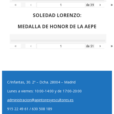
«
‹
›
»
de
39
SOLEDAD LORENZO:
MEDALLA DE HONOR DE LA AEPE
«
‹
›
»
de
51
C/Infantas, 30. 2º – Dcha. 28004 – Madrid
Lunes a viernes: 10:00-14:00 y de 17:00-20:00
administracion@apintoresyescultores.es
915 22 49 61 / 630 508 189