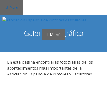
Saltar
Menu
al
contenido
Galería fotográfica
Menú
En esta página encontrarás fotografías de los
acontecimientos más importantes de la
Asociación Española de Pintores y Escultores.