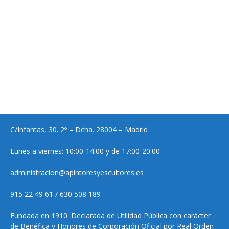
C/Infantas, 30. 2º – Dcha. 28004 – Madrid
Lunes a viernes: 10:00-14:00 y de 17:00-20:00
administracion@apintoresyescultores.es
915 22 49 61 / 630 508 189
Fundada en 1910. Declarada de Utilidad Pública con carácter
de Benéfica y Honores de Corporación Oficial por Real Orden