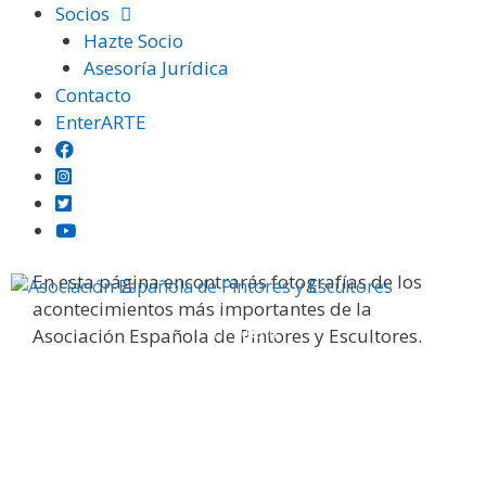
Saltar
Socios
al
Hazte Socio
contenido
Asesoría Jurídica
Contacto
EnterARTE
Galería fotográfica
En esta página encontrarás fotografías de los
acontecimientos más importantes de la
Menú
Asociación Española de Pintores y Escultores.