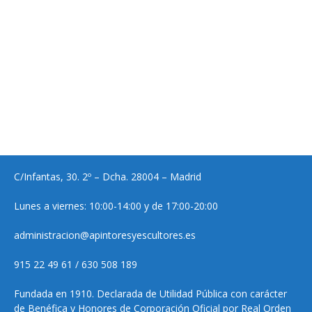
C/Infantas, 30. 2º – Dcha. 28004 – Madrid
Lunes a viernes: 10:00-14:00 y de 17:00-20:00
administracion@apintoresyescultores.es
915 22 49 61 / 630 508 189
Fundada en 1910. Declarada de Utilidad Pública con carácter
de Benéfica y Honores de Corporación Oficial por Real Orden