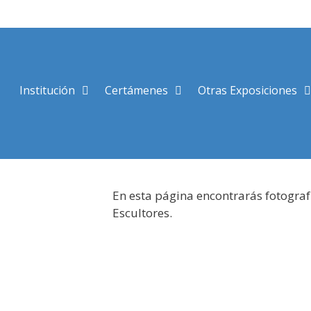
Saltar
al
contenido
Institución
Certámenes
Otras Exposiciones
En esta página encontrarás fotograf
Escultores.