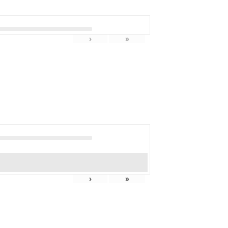
›
»
›
»