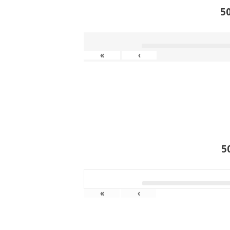
5
«
‹
5
«
‹