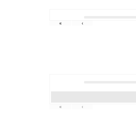
«
‹
«
‹