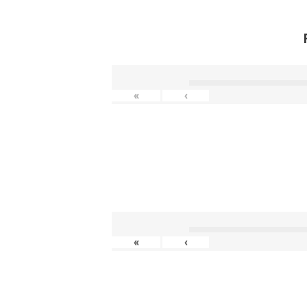
«
‹
«
‹