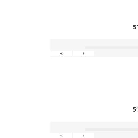
5
«
‹
5
«
‹