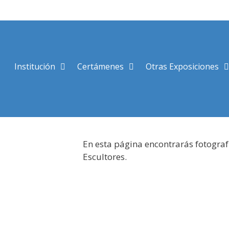
Saltar
al
contenido
Institución
Certámenes
Otras Exposiciones
En esta página encontrarás fotograf
Escultores.