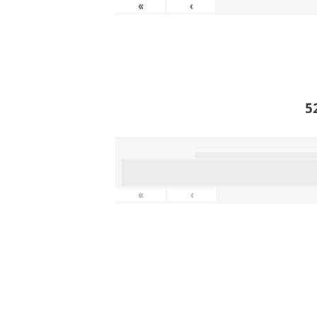
«
‹
5
«
‹