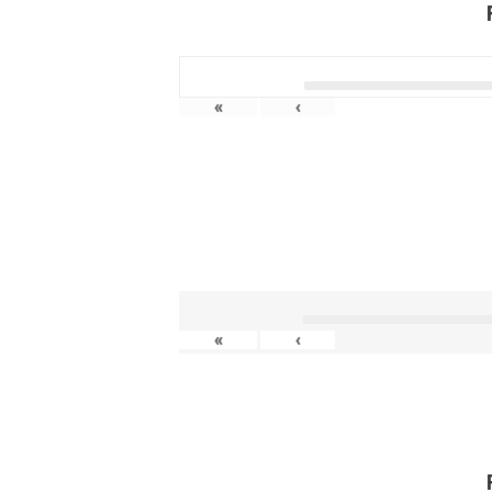
«
‹
«
‹