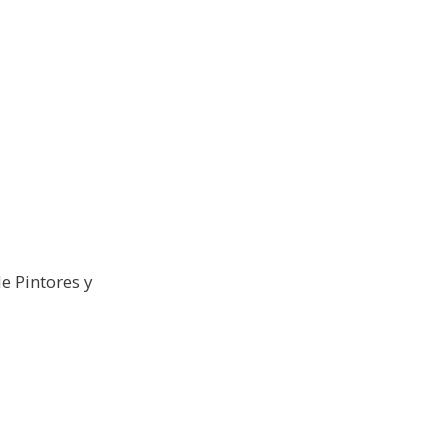
e Pintores y
26
Galería Virtual
Otros actos y actividades