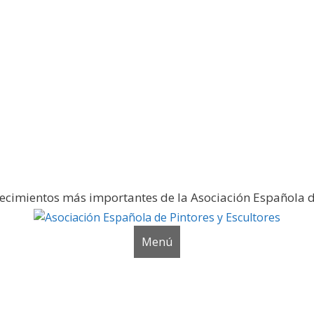
ería fotográfica
tecimientos más importantes de la Asociación Española d
Menú
Noticias y publicaciones
SELLO AEPE
Sala AEPE 20