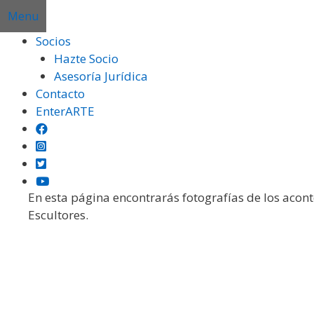
Saltar
Menu
al
Socios
contenido
Hazte Socio
Asesoría Jurídica
Gal
Contacto
EnterARTE
En esta página encontrarás fotografías de los acon
Escultores.
Institución
Certámenes
Otras Exposiciones