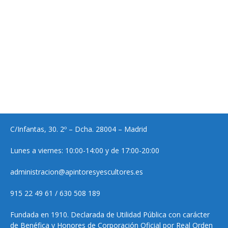
C/Infantas, 30. 2º – Dcha. 28004 – Madrid
Lunes a viernes: 10:00-14:00 y de 17:00-20:00
administracion@apintoresyescultores.es
915 22 49 61 / 630 508 189
Fundada en 1910. Declarada de Utilidad Pública con carácter
de Benéfica y Honores de Corporación Oficial por Real Orden