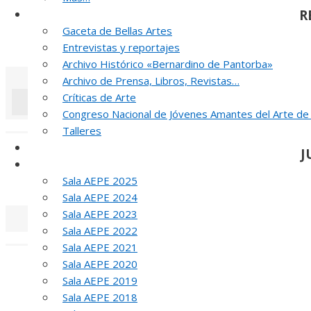
R
Noticias y publicaciones
Gaceta de Bellas Artes
52 PREMIO R
Entrevistas y reportajes
Archivo Histórico «Bernardino de Pantorba»
Archivo de Prensa, Libros, Revistas…
Críticas de Arte
Congreso Nacional de Jóvenes Amantes del Arte de
«
‹
Talleres
SELLO AEPE
J
Sala AEPE 2026
Sala AEPE 2025
MED
Sala AEPE 2024
Sala AEPE 2023
Sala AEPE 2022
«
‹
Sala AEPE 2021
Sala AEPE 2020
T
Sala AEPE 2019
MED
Sala AEPE 2018