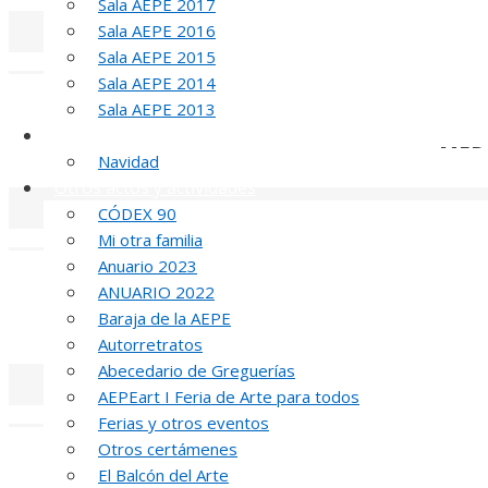
Sala AEPE 2017
Sala AEPE 2016
Sala AEPE 2015
«
‹
Sala AEPE 2014
Sala AEPE 2013
Galería Virtual
MED
Navidad
Otros actos y actividades
CÓDEX 90
«
‹
Mi otra familia
Anuario 2023
ANUARIO 2022
Baraja de la AEPE
MED
Autorretratos
Abecedario de Greguerías
AEPEart I Feria de Arte para todos
«
‹
Ferias y otros eventos
Otros certámenes
El Balcón del Arte