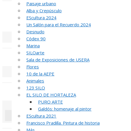
Paisaje urbano
INA
Alba y Crepúsculo
EScultura 2024
51 PREMIO R
Un Salón para el Recuerdo 2024
Desnudo
Códex 90
«
‹
Marina
SILOarte
REUNIÓN
DE
Sala de Exposiciones de USERA
Flores
10 de la AEPE
«
‹
Animales
123 SILO
INAUGUR
EL SILO DE HORTALEZA
PURO ARTE
Galdós: homenaje al pintor
EScultura 2021
Francisco Pradilla. Pintura de historia
«
‹
Más…