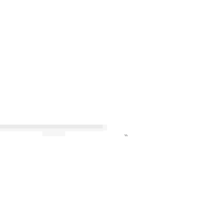
»
»
»
»