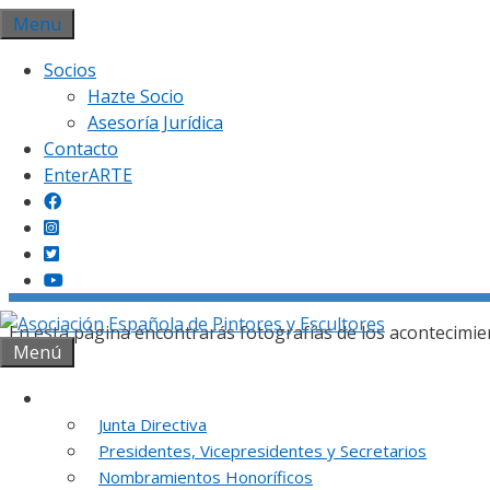
Saltar
Menu
al
Socios
contenido
Hazte Socio
Asesoría Jurídica
Contacto
EnterARTE
Gal
En esta página encontrarás fotografías de los acontecimie
Menú
Institución
Junta Directiva
Presidentes, Vicepresidentes y Secretarios
REUNION DE
Nombramientos Honoríficos