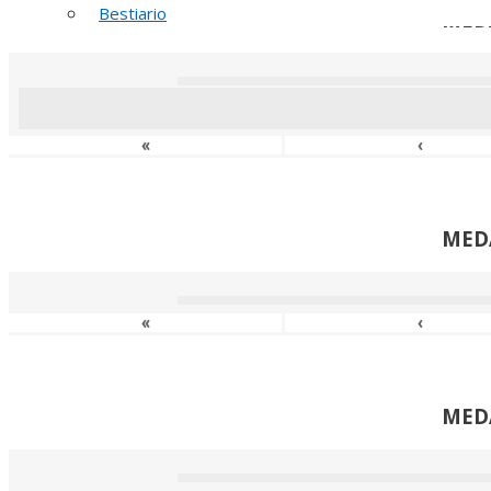
Bestiario
MED
«
‹
MED
«
‹
MED