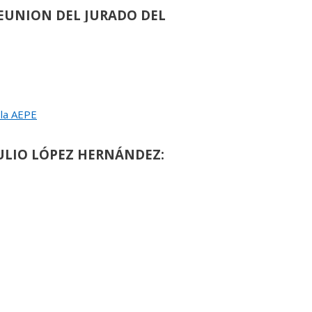
EUNION DEL JURADO DEL
EINA SOFIA DE PINTURA Y ESCULTURA
 la AEPE
›
de
90
ULIO LÓPEZ HERNÁNDEZ:
ALLA DE HONOR DE LA AEPE
de
117
OMÁS PAREDES ROMERO:
ALLA DE HONOR DE LA AEPE