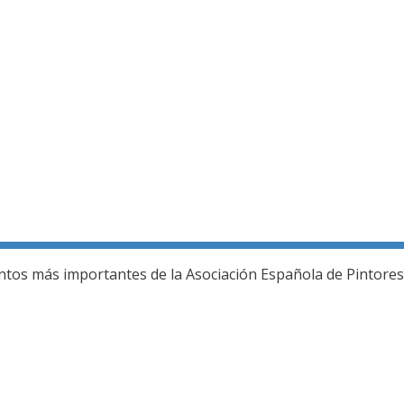
ería fotográfica
ntos más importantes de la Asociación Española de Pintores 
L JURADO DEL 80 SALON DE OTOÑO