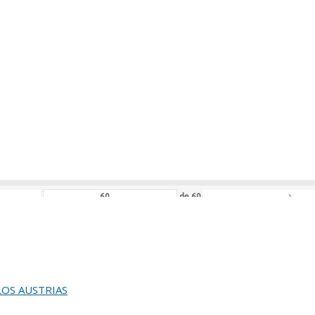
›
de
112
L JURADO DEL 82 SALON DE OTOÑO
›
de
86
ACION DEL 82 SALON DE OTOÑO
›
de
60
EUNION DEL JURADO DEL
EINA SOFIA DE PINTURA Y ESCULTURA
 LOS AUSTRIAS
›
de
58