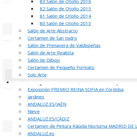
83 Salón de Otoño 2016
«
‹
82 Salón de Otoño 2015
REUNION DE
81 Salón de Otoño 2014
80 Salón de Otoño 2013
Salón de Arte Abstracto
«
‹
Certamen de San Isidro
Salón de Primavera de Valdepeñas
INAUGUR
Salón de Arte Realista
Salón de Dibujo
Certamen de Pequeño Formato
Solo Arte
Otras Exposiciones
«
‹
Exposición PREMIO REINA SOFIA en Córdoba
Jardines
R
ANDALUZ.ES/JAÉN
51 PREMIO R
Nieve
ANDALUZ.ES/CÁDIZ
Certamen de Pintura Rápida Nocturna MADRID DE
ANDALUZ.es
«
‹