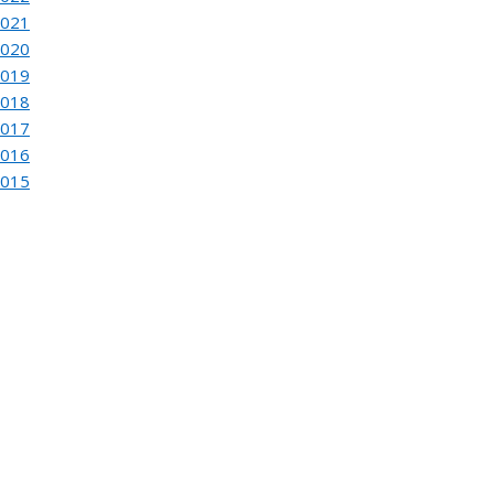
2021
2020
2019
2018
2017
de
62
2016
2015
EUNION DEL JURADO DEL
INA SOFIA DE PINTURA Y ESCULTURA
de
76
UGURACION Y ENTREGA DEL
EINA SOFIA DE PINTURA Y ESCULTURA